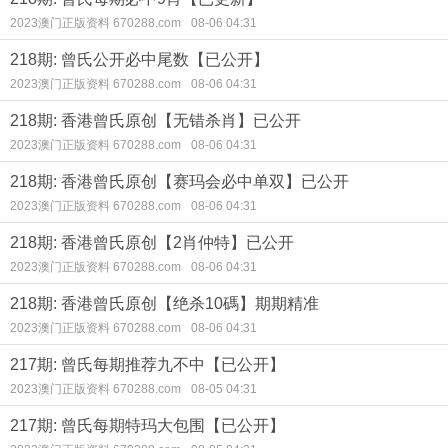
2023澳门正版资料 670288.com
08-06 04:31
218期: 曾氏公开必中尾数【已公开】
2023澳门正版资料 670288.com
08-06 04:31
218期: 香港曾氏原创【无错杀肖】已公开
2023澳门正版资料 670288.com
08-06 04:31
218期: 香港曾氏原创【赛玛会必中单双】已公开
2023澳门正版资料 670288.com
08-06 04:31
218期: 香港曾氏原创【2肖仲特】已公开
2023澳门正版资料 670288.com
08-06 04:31
218期: 香港曾氏原创【绝杀10碼】期期精准
2023澳门正版资料 670288.com
08-06 04:31
217期: 曾氏每期推荐九不中【已公开】
2023澳门正版资料 670288.com
08-05 04:31
217期: 曾氏每期特玛大包围【已公开】