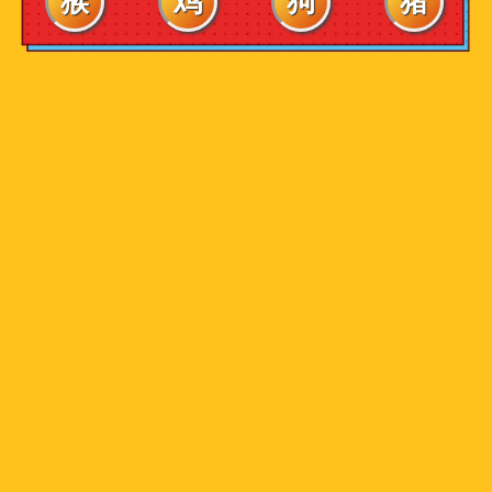
猴
鸡
狗
猪