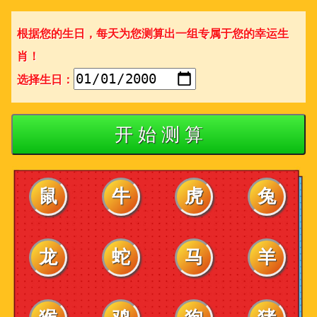
根据您的生日，每天为您测算出一组专属于您的幸运生
肖！
选择生日：
开 始 测 算
鼠
牛
虎
兔
龙
蛇
马
羊